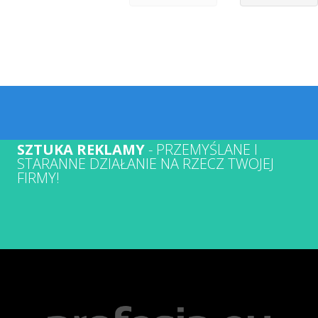
SZTUKA REKLAMY
- PRZEMYŚLANE I
STARANNE DZIAŁANIE NA RZECZ TWOJEJ
FIRMY!