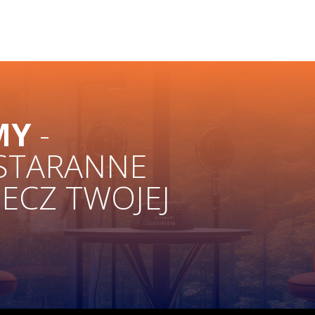
MY
-
 STARANNE
ZECZ TWOJEJ