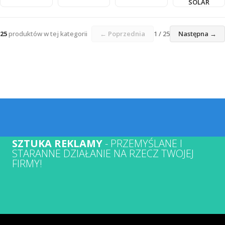
SOLAR
25
produktów w tej kategorii
← Poprzednia
1 / 25
Następna →
SZTUKA REKLAMY
- PRZEMYŚLANE I
STARANNE DZIAŁANIE NA RZECZ TWOJEJ
FIRMY!