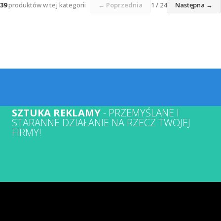
39
produktów w tej kategorii
← Poprzednia
1 / 24
Następna →
SZTUKA REKLAMY
- PRZEMYŚLANE I
STARANNE DZIAŁANIE NA RZECZ TWOJEJ
FIRMY!