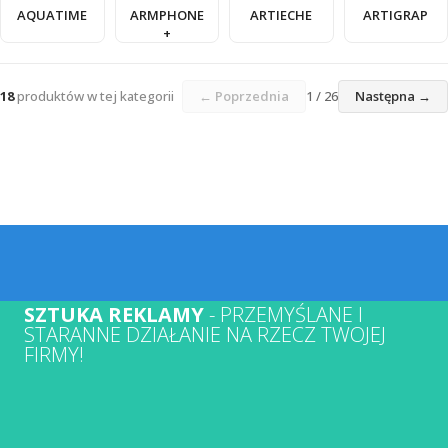
AQUATIME
ARMPHONE
ARTIECHE
ARTIGRAP
+
18
produktów w tej kategorii
← Poprzednia
1 / 26
Następna →
SZTUKA REKLAMY
- PRZEMYŚLANE I
STARANNE DZIAŁANIE NA RZECZ TWOJEJ
FIRMY!