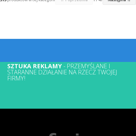
SZTUKA REKLAMY
- PRZEMYŚLANE I
STARANNE DZIAŁANIE NA RZECZ TWOJEJ
FIRMY!