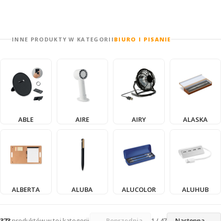
INNE PRODUKTY W KATEGORII
BIURO I PISANIE
ABLE
AIRE
AIRY
ALASKA
ALBERTA
ALUBA
ALUCOLOR
ALUHUB
373
produktów w tej kategorii
← Poprzednia
1 / 47
Następna →