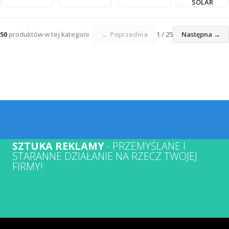
SOLAR
50
produktów w tej kategorii
← Poprzednia
1 / 25
Następna →
SZTUKA REKLAMY
- PRZEMYŚLANE I
STARANNE DZIAŁANIE NA RZECZ TWOJEJ
FIRMY!