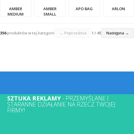
AMBER
AMBER
APO BAG
ARLON
MEDIUM
SMALL
356
produktów w tej kategorii
← Poprzednia
1 / 45
Następna →
SZTUKA REKLAMY
- PRZEMYŚLANE I
STARANNE DZIAŁANIE NA RZECZ TWOJEJ
FIRMY!