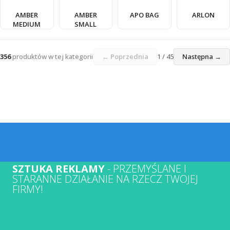
AMBER
AMBER
APO BAG
ARLON
MEDIUM
SMALL
356
produktów w tej kategorii
← Poprzednia
1 / 45
Następna →
SZTUKA REKLAMY
- PRZEMYŚLANE I
STARANNE DZIAŁANIE NA RZECZ TWOJEJ
FIRMY!