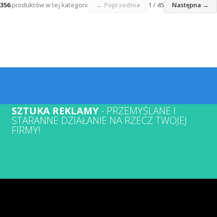
356
produktów w tej kategorii
← Poprzednia
1 / 45
Następna →
SZTUKA REKLAMY
- PRZEMYŚLANE I
STARANNE DZIAŁANIE NA RZECZ TWOJEJ
FIRMY!