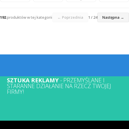
192
produktów w tej kategorii
← Poprzednia
1 / 24
Następna →
SZTUKA REKLAMY
- PRZEMYŚLANE I
STARANNE DZIAŁANIE NA RZECZ TWOJEJ
FIRMY!