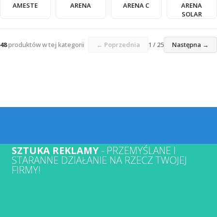
AMESTE
ARENA
ARENA C
ARENA
SOLAR
48
produktów w tej kategorii
← Poprzednia
1 / 25
Następna →
SZTUKA REKLAMY
- PRZEMYŚLANE I
STARANNE DZIAŁANIE NA RZECZ TWOJEJ
FIRMY!