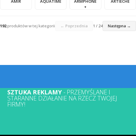
AMIR
AQUATIME
ARMPHONE
ARTIECHE
+
192
produktów w tej kategorii
← Poprzednia
1 / 24
Następna →
SZTUKA REKLAMY
- PRZEMYŚLANE I
STARANNE DZIAŁANIE NA RZECZ TWOJEJ
FIRMY!