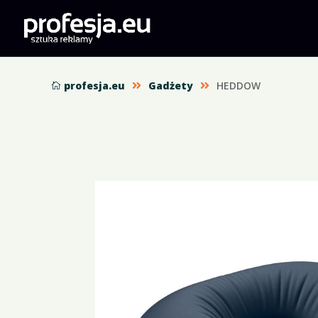
profesja.eu
Gadżety
HEDDOW


