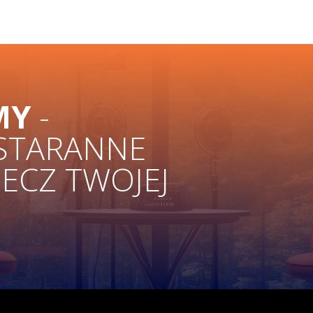
MY
-
 STARANNE
ZECZ TWOJEJ