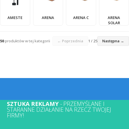
AMESTE
ARENA
ARENA C
ARENA
SOLAR
50
produktów w tej kategorii
← Poprzednia
1 / 25
Następna →
SZTUKA REKLAMY
- PRZEMYŚLANE I
STARANNE DZIAŁANIE NA RZECZ TWOJEJ
FIRMY!