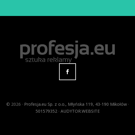
©
2026 ·
Profesja.eu Sp. z o.o.
,
Młyńska 119
,
43-190
Mikołów
·
501579352
·
AUDYTOR.WEBSITE