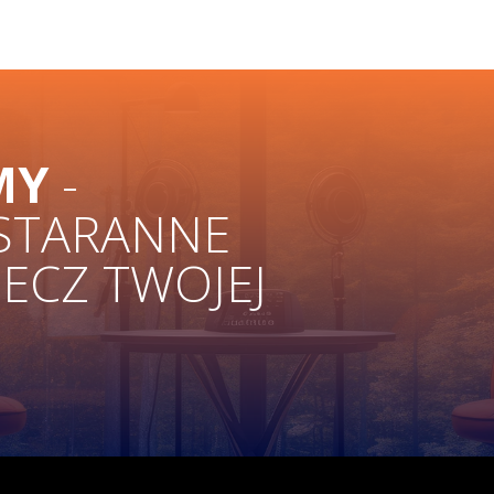
MY
-
 STARANNE
ZECZ TWOJEJ