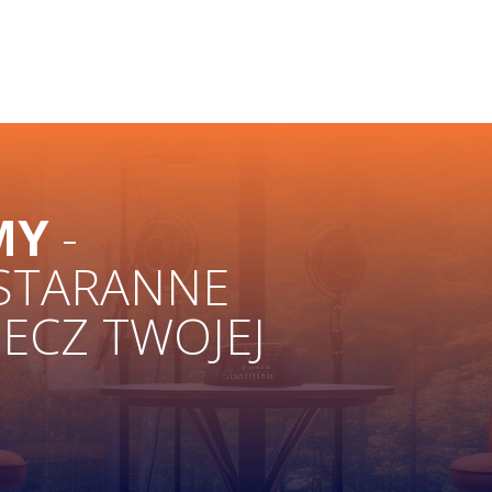
MY
-
 STARANNE
ZECZ TWOJEJ