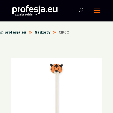
profesja.eu
Gadżety
CIRCO


