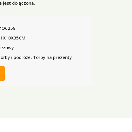
e jest dołączona.
MO6258
11X10X35CM
Bezowy
orby i podróże, Torby na prezenty