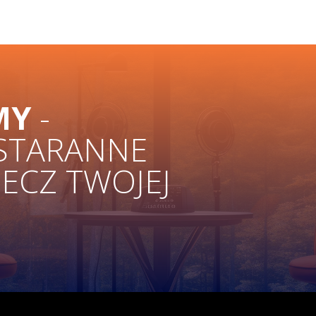
MY
-
 STARANNE
ZECZ TWOJEJ