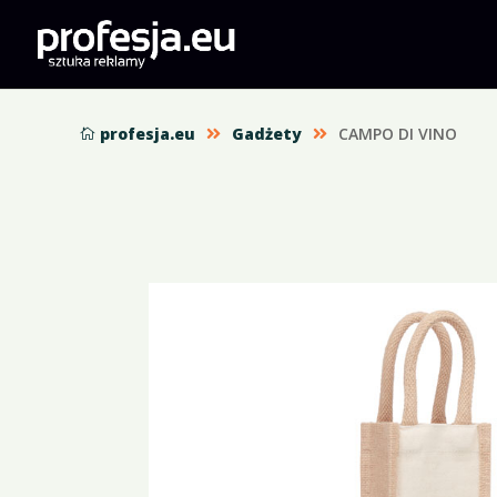
profesja.eu
Gadżety
CAMPO DI VINO


