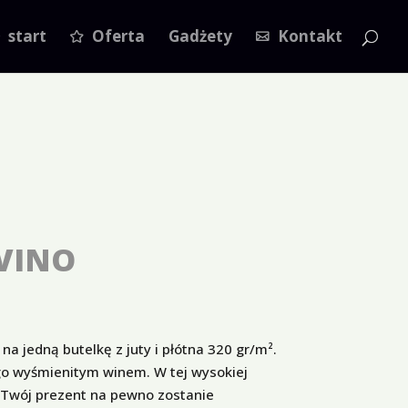
start
Oferta
Gadżety
Kontakt
VINO
a jedną butelkę z juty i płótna 320 gr/m².
o wyśmienitym winem. W tej wysokiej
j Twój prezent na pewno zostanie