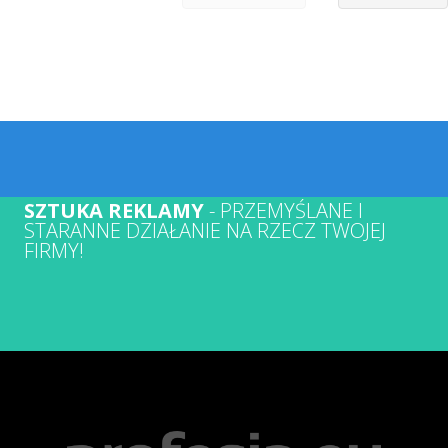
SZTUKA REKLAMY
- PRZEMYŚLANE I
STARANNE DZIAŁANIE NA RZECZ TWOJEJ
FIRMY!