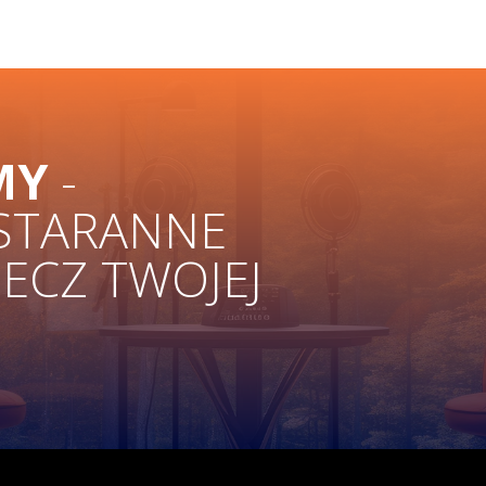
MY
-
 STARANNE
ZECZ TWOJEJ