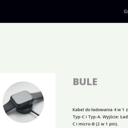
BULE
Kabel do ładowania 4 w 1 
Typ-C i Typ-A. Wyjście: Ł
C i micro-B (2 w 1 pin).