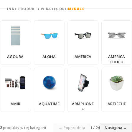
INNE PRODUKTY W KATEGORII
MEDALE
AGOURA
ALOHA
AMERICA
AMERICA
TOUCH
AMIR
AQUATIME
ARMPHONE
ARTIECHE
+
2
produkty w tej kategorii
← Poprzednia
1 / 24
Następna →