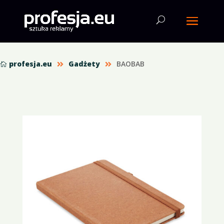
profesja.eu
Gadżety
BAOBAB


