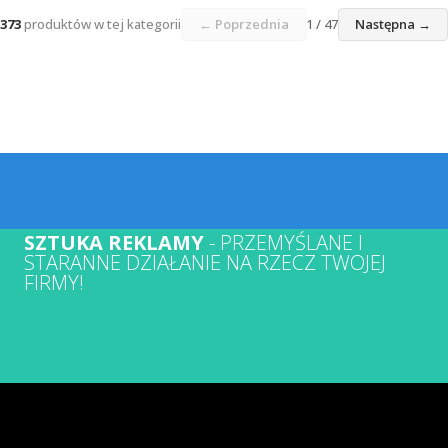
373
produktów w tej kategorii
← Poprzednia
1 / 47
Następna →
SZTUKA REKLAMY
- PRZEMYŚLANE I
STARANNE DZIAŁANIE NA RZECZ TWOJEJ
FIRMY!