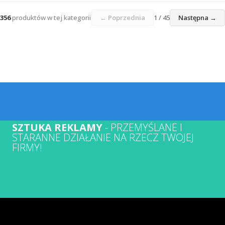
356
produktów w tej kategorii
← Poprzednia
1 / 45
Następna →
SZTUKA REKLAMY
- PRZEMYŚLANE I
STARANNE DZIAŁANIE NA RZECZ TWOJEJ
FIRMY!