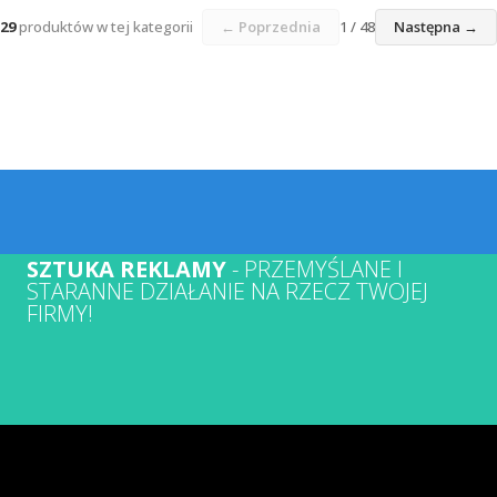
29
produktów w tej kategorii
← Poprzednia
1 / 48
Następna →
SZTUKA REKLAMY
- PRZEMYŚLANE I
STARANNE DZIAŁANIE NA RZECZ TWOJEJ
FIRMY!