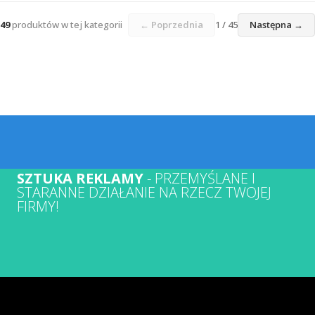
49
produktów w tej kategorii
← Poprzednia
1 / 45
Następna →
SZTUKA REKLAMY
- PRZEMYŚLANE I
STARANNE DZIAŁANIE NA RZECZ TWOJEJ
FIRMY!