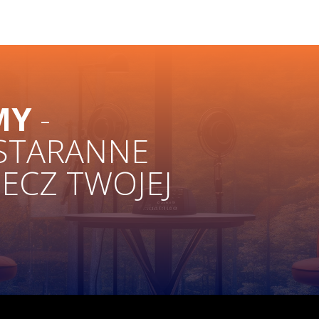
MY
-
 STARANNE
ZECZ TWOJEJ