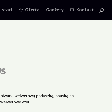
start
Oferta
Gadżety
Kontakt
US
chiwaną welwetową poduszką, opaską na
. Welwetowe etui.