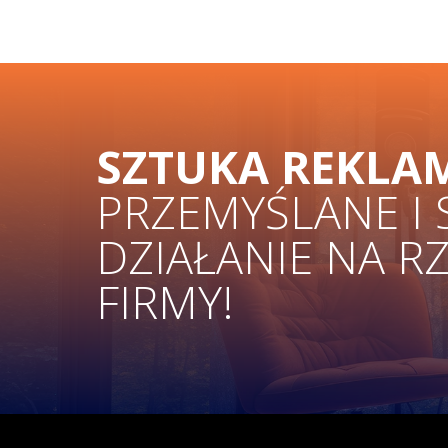
SZTUKA REKLA
PRZEMYŚLANE I
DZIAŁANIE NA R
FIRMY!