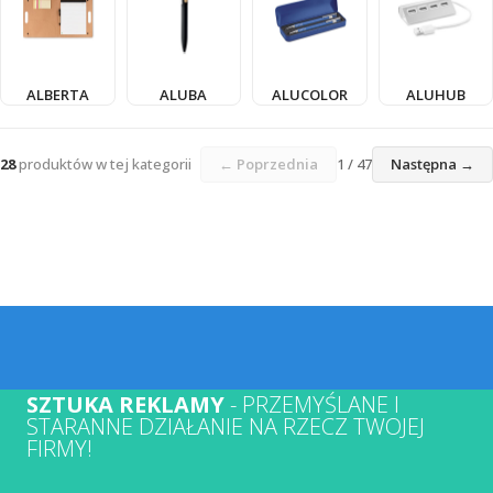
ALBERTA
ALUBA
ALUCOLOR
ALUHUB
28
produktów w tej kategorii
← Poprzednia
1 / 47
Następna →
SZTUKA REKLAMY
- PRZEMYŚLANE I
STARANNE DZIAŁANIE NA RZECZ TWOJEJ
FIRMY!