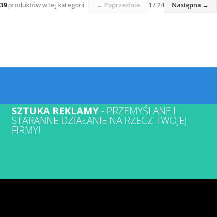
39
produktów w tej kategorii
← Poprzednia
1 / 24
Następna →
SZTUKA REKLAMY
- PRZEMYŚLANE I
STARANNE DZIAŁANIE NA RZECZ TWOJEJ
FIRMY!