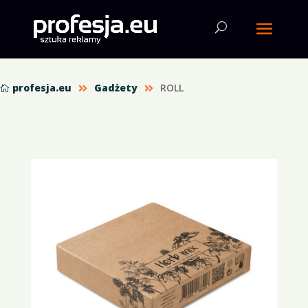
profesja.eu
Gadżety
ROLL


