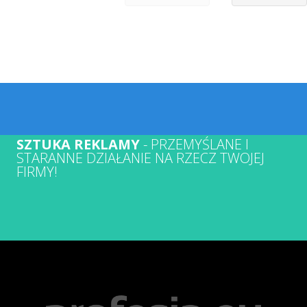
SZTUKA REKLAMY
- PRZEMYŚLANE I
STARANNE DZIAŁANIE NA RZECZ TWOJEJ
FIRMY!