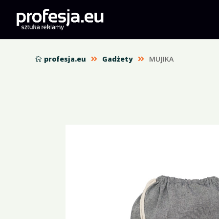
profesja.eu
Gadżety
MUJIKA


