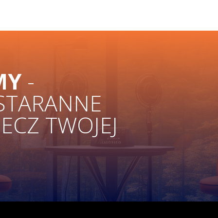
MY
-
 STARANNE
ZECZ TWOJEJ