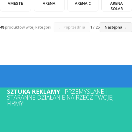
AMESTE
ARENA
ARENA C
ARENA
SOLAR
48
produktów w tej kategorii
← Poprzednia
1 / 25
Następna →
SZTUKA REKLAMY
- PRZEMYŚLANE I
STARANNE DZIAŁANIE NA RZECZ TWOJEJ
FIRMY!