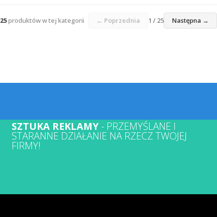
25
produktów w tej kategorii
← Poprzednia
1 / 25
Następna →
SZTUKA REKLAMY
- PRZEMYŚLANE I
STARANNE DZIAŁANIE NA RZECZ TWOJEJ
FIRMY!