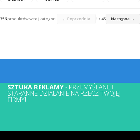
356
produktów w tej kategorii
← Poprzednia
1 / 45
Następna →
SZTUKA REKLAMY
- PRZEMYŚLANE I
STARANNE DZIAŁANIE NA RZECZ TWOJEJ
FIRMY!