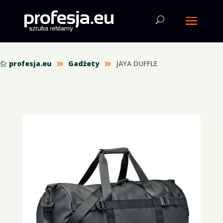
profesja.eu
Gadżety
JAYA DUFFLE


