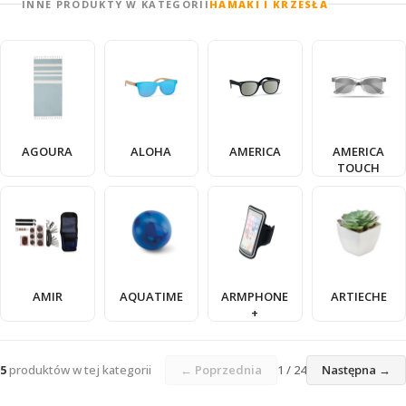
INNE PRODUKTY W KATEGORII
HAMAKI I KRZESŁA
AGOURA
ALOHA
AMERICA
AMERICA
TOUCH
AMIR
AQUATIME
ARMPHONE
ARTIECHE
+
5
produktów w tej kategorii
← Poprzednia
1 / 24
Następna →