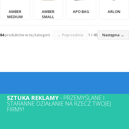
AMBER
AMBER
APO BAG
ARLON
MEDIUM
SMALL
84
produktów w tej kategorii
← Poprzednia
1 / 45
Następna →
SZTUKA REKLAMY
- PRZEMYŚLANE I
STARANNE DZIAŁANIE NA RZECZ TWOJEJ
FIRMY!