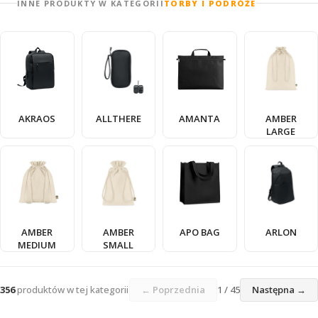
INNE PRODUKTY W KATEGORII
TORBY I PODRÓŻE
AKRAOS
ALLTHERE
AMANTA
AMBER
LARGE
AMBER
AMBER
APO BAG
ARLON
MEDIUM
SMALL
356
produktów w tej kategorii
← Poprzednia
1 / 45
Następna →