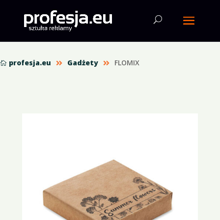
profesja.eu
Gadżety
FLOMIX


