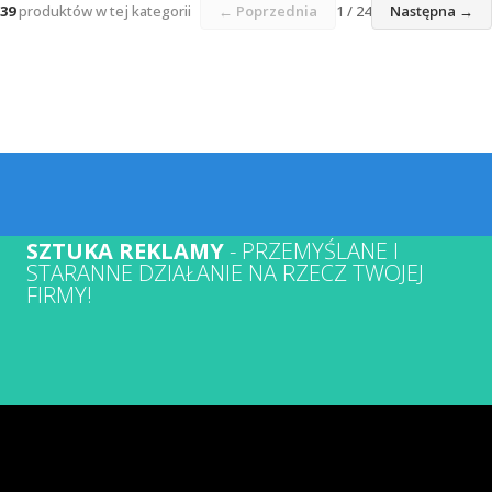
39
produktów w tej kategorii
← Poprzednia
1 / 24
Następna →
SZTUKA REKLAMY
- PRZEMYŚLANE I
STARANNE DZIAŁANIE NA RZECZ TWOJEJ
FIRMY!