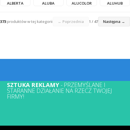
ALBERTA
ALUBA
ALUCOLOR
ALUHUB
373
produktów w tej kategorii
← Poprzednia
1 / 47
Następna →
SZTUKA REKLAMY
- PRZEMYŚLANE I
STARANNE DZIAŁANIE NA RZECZ TWOJEJ
FIRMY!