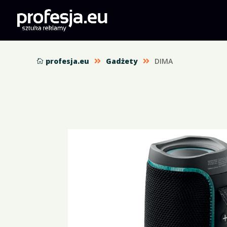
profesja.eu
Gadżety
DIMA


