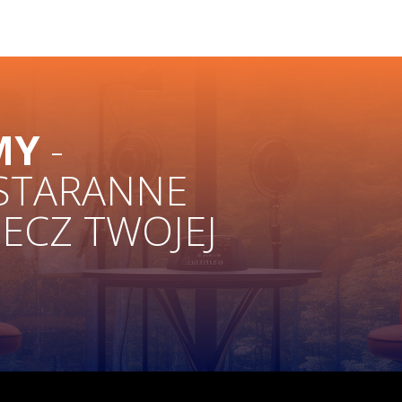
MY
-
 STARANNE
ZECZ TWOJEJ