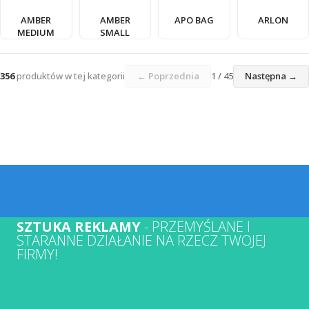
AMBER
AMBER
APO BAG
ARLON
MEDIUM
SMALL
356
produktów w tej kategorii
← Poprzednia
1 / 45
Następna →
SZTUKA REKLAMY
- PRZEMYŚLANE I
STARANNE DZIAŁANIE NA RZECZ TWOJEJ
FIRMY!