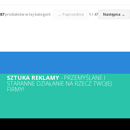
87
produktów w tej kategorii
← Poprzednia
1 / 47
Następna →
SZTUKA REKLAMY
- PRZEMYŚLANE I
STARANNE DZIAŁANIE NA RZECZ TWOJEJ
FIRMY!