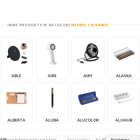
INNE PRODUKTY W KATEGORII
BIURO I PISANIE
ABLE
AIRE
AIRY
ALASKA
ALBERTA
ALUBA
ALUCOLOR
ALUHUB
373
produktów w tej kategorii
← Poprzednia
1 / 47
Następna →