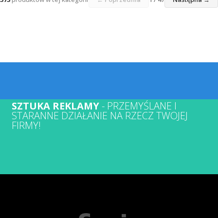
SZTUKA REKLAMY
- PRZEMYŚLANE I
STARANNE DZIAŁANIE NA RZECZ TWOJEJ
FIRMY!