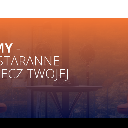
MY
-
 STARANNE
ZECZ TWOJEJ