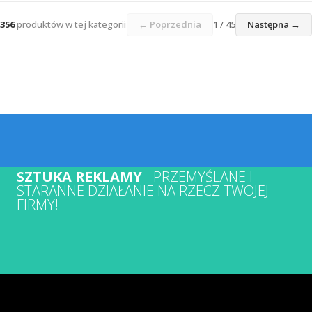
356
produktów w tej kategorii
← Poprzednia
1 / 45
Następna →
SZTUKA REKLAMY
- PRZEMYŚLANE I
STARANNE DZIAŁANIE NA RZECZ TWOJEJ
FIRMY!