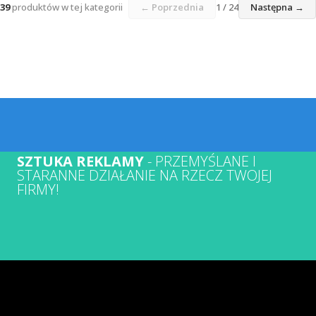
39
produktów w tej kategorii
← Poprzednia
1 / 24
Następna →
SZTUKA REKLAMY
- PRZEMYŚLANE I
STARANNE DZIAŁANIE NA RZECZ TWOJEJ
FIRMY!