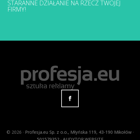
STARANNE DZIAŁANIE NA RZECZ TWOJEJ
FIRMY!
©
2026 ·
Profesja.eu Sp. z o.o.
,
Młyńska 119
,
43-190
Mikołów
·
501579352
·
AUDYTOR.WEBSITE