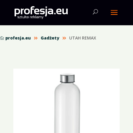
profesja.eu
Gadżety
UTAH REMAX


