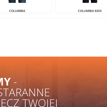
COLUMBIA
COLUMBIA KIDS
MY
-
 STARANNE
ZECZ TWOJEJ