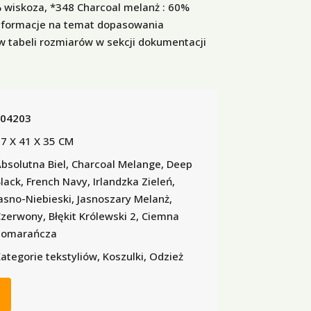
 wiskoza, *348 Charcoal melanż : 60%
Informacje na temat dopasowania
 tabeli rozmiarów w sekcji dokumentacji
S04203
7 X 41 X 35 CM
bsolutna Biel, Charcoal Melange, Deep
lack, French Navy, Irlandzka Zieleń,
asno-Niebieski, Jasnoszary Melanż,
zerwony, Błękit Królewski 2, Ciemna
Pomarańcza
ategorie tekstyliów, Koszulki, Odzież