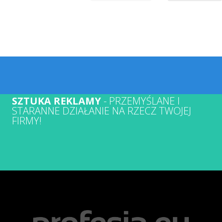
SZTUKA REKLAMY
- PRZEMYŚLANE I
STARANNE DZIAŁANIE NA RZECZ TWOJEJ
FIRMY!