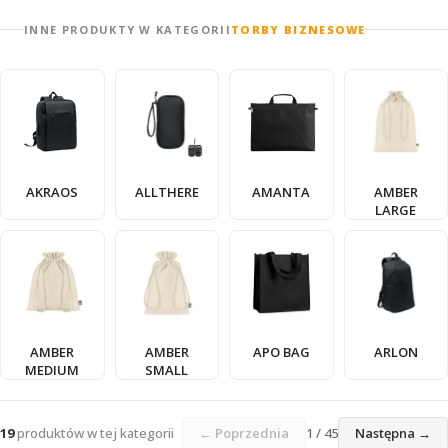
INNE PRODUKTY W KATEGORII
TORBY BIZNESOWE
AKRAOS
ALLTHERE
AMANTA
AMBER
LARGE
AMBER
AMBER
APO BAG
ARLON
MEDIUM
SMALL
19
produktów w tej kategorii
← Poprzednia
1 / 45
Następna →